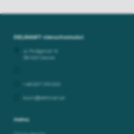
DELIMART nieruchomości
ul. Podgórze 14
38-500 Sanok
+48 607 109 500
biuro@delimart.pl
menu
Strona główna