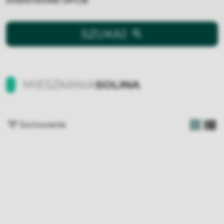
DODATKOWE OPCJE
SZUKAJ
MIESZKANIA
SOLINA
Sortowanie
tabela
list