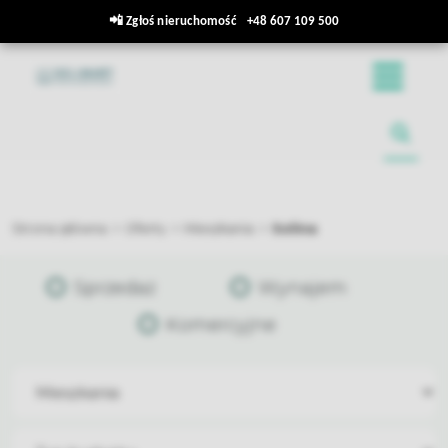
📲
Zgłoś nieruchomość
+48 607 109 500
Strona główna
Oferty
Mieszkania
Solina
Sprzedaż
Wynajem
Komercyjne