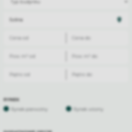
RYNEK
Rynek pierwotny
Rynek wtorny